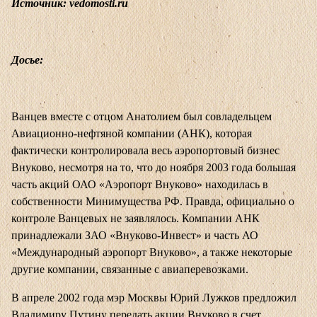
Источник: vedomosti.ru
Досье:
Ванцев вместе с отцом Анатолием был совладельцем
Авиационно-нефтяной компании (АНК), которая
фактически контролировала весь аэропортовый бизнес
Внуково, несмотря на то, что до ноября 2003 года большая
часть акций ОАО «Аэропорт Внуково» находилась в
собственности Минимущества РФ. Правда, официально о
контроле Ванцевых не заявлялось. Компании АНК
принадлежали ЗАО «Внуково-Инвест» и часть АО
«Международный аэропорт Внуково», а также некоторые
другие компании, связанные с авиаперевозками.
В апреле 2002 года мэр Москвы Юрий Лужков предложил
Владимиру Путину передать акции Внуково в счет