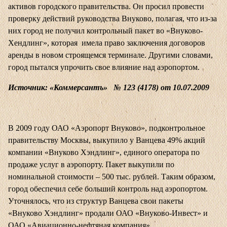
активов городского правительства. Он просил провести
проверку действий руководства Внуково, полагая, что из-за
них город не получил контрольный пакет во «Внуково-
Хендлинг», которая имела право заключения договоров
аренды в новом строящемся терминале. Другими словами,
город пытался упрочить свое влияние над аэропортом.
Источник: «Коммерсантъ» № 123 (4178) от 10.07.2009
В 2009 году ОАО «Аэропорт Внуково», подконтрольное
правительству Москвы, выкупило у Ванцева 49% акций
компании «Внуково Хэндлинг», единого оператора по
продаже услуг в аэропорту. Пакет выкупили по
номинальной стоимости – 500 тыс. рублей. Таким образом,
город обеспечил себе больший контроль над аэропортом.
Уточнялось, что из структур Ванцева свои пакеты
«Внуково Хэндлинг» продали ОАО «Внуково-Инвест» и
ОАО «Авиационно-нефтяная компания».