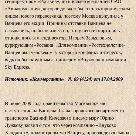
гендиректором «Росавиа», но и владел компанией ОАО
«Авиакомпания», которое должно было стать юридическим
лицом нового перевозчика, поэтому Москва выкупила у
Ванцева его акции. Причины отставки Ванцева не
назывались, но было известно, что у него испортились
отношения с замгендиректора Игорем Завьяловым,
курирующим «Росавиа». Для компании «Ростехнологии»
Ванцев был человеком, у которого конфликт интересов,
ведь он был крупным акционером «Внуково» и компании
Sky Express.
Источник: «Коммерсантъ» № 69 (4124) от 17.04.2009
В июле 2009 года правительство Москвы начало
наступление на Ванцева. Глава городского департамента
транспорта Василий Кичеджи в письме мэру Юрию
Лужкову заявил о том, что через компанию «Внуково
Хэндлинг», подконтрольную Ванцеву, производится вывод