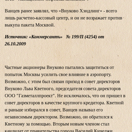
Ванцев ранее заявлял, что «Внуково Хэндлинг» - всего
лишь расчетно-кассовый центр, и он не возражает против
выкупа пакета Москвой.
Источник: «Коммерсантъ» № 199/П (4254) от
26.10.2009
Частные акционеры Внуково пытались защититься от
попыток Москвы усилить свое влияние в аэропорту.
Возможно, с этим был связан приход в совет директоров
Внуково Льва Кветного, председателя совета директоров
ООО "Газметаллпроект". Не исключалось, что он пришел в
совет директоров в качестве крупного кредитора. Кветной
и раньше избирался в совет, Ванцев называл его
независимым директором. Возможно, он обратился к
Кветному за помощью. Вторым новым членом стал
кандидат от правительства города Василий Кичеджи.