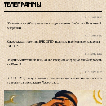
Телеграммы
01.11.2025 21:20
Обстановка в субботу вечером в подмосковных Люберцах Наш новый
резервный...
01.11.2025 14:32
Как рассказал источник ВЧК-ОГПУ, политика и действия руководства
СИЗО- 2...
01.11.2025 13:35
По данным источника ВЧК-ОГПУ, Раскрыта очередная схема воровств
а в Южной...
01.11.2025 12:35
ВЧК-ОГПУ публикует заключительную часть свежего списка известны
х арестантов московского Лефортово....