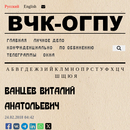
Русский
English
ГЛАВНАЯ
ЛИЧНОЕ ДЕЛО
КОНФИДЕНЦИАЛЬНО
ПО ОБВИНЕНИЮ
ТЕЛЕГРАММЫ
ОКНА
А
Б
В
Г
Д
Е
Ж
З
И
Й
К
Л
М
Н
О
П
Р
С
Т
У
Ф
Х
Ц
Ч
Ш
Щ
Ю
Я
Ванцев Виталий
Анатольевич
24.02.2018 04:42