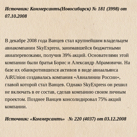
Источник: Коммерсантъ(Новосибирск) № 181 (3998) от
07.10.2008
В декабре 2008 года Ванцев стал крупнейшим владельцем
авиакомпании SkyExpress, занимавшейся бюджетными
авиаперевозками, получив 39% акций. Основателями этой
компании были братья Борис и Александр Абрамовичи. На
базе их обанкротившихся активов в виде авиаальянса
AiRUnion создавалась компания «Авиалинии России»,
главой которой стал Ванцев. Однако SkyExpress он решил
не включать в ее состав, сделав компанию своим личным
проектом. Позднее Ванцев консолидировал 75% акций
компании.
Источник: «Коммерсантъ» № 220 (4037) от 03.12.2008