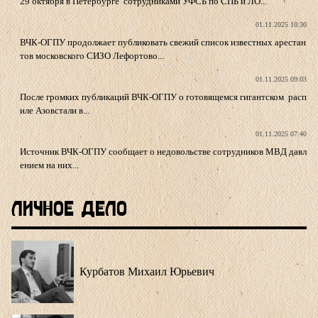
29 октября в Петербурге сотрудниками УФСБ по СПБ и ЛО...
01.11.2025 10:30
ВЧК-ОГПУ продолжает публиковать свежий список известных арестан
тов московского СИЗО Лефортово...
01.11.2025 09:03
После громких публикаций ВЧК-ОГПУ о готовящемся гигантском расп
иле Азовстали в...
01.11.2025 07:40
Источник ВЧК-ОГПУ сообщает о недовольстве сотрудников МВД давл
ением на них...
Личное Дело
Курбатов Михаил Юрьевич