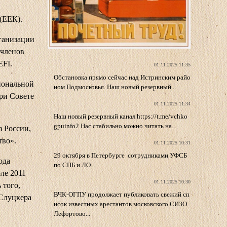
(ЕЕК).
ганизации
 членов
EFI.
01.11.2025 11:35
Обстановка прямо сейчас над Истринским райо
иональной
ном Подмосковья. Наш новый резервный...
ри Совете
01.11.2025 11:34
Наш новый резервный канал https://t.me/vchko
gpuinfo2 Нас стабильно можно читать на...
з России,
тво».
01.11.2025 10:31
29 октября в Петербурге сотрудниками УФСБ
ода
по СПБ и ЛО...
ле 2011
01.11.2025 10:30
 того,
ВЧК-ОГПУ продолжает публиковать свежий сп
 Слуцкера
исок известных арестантов московского СИЗО
Лефортово...