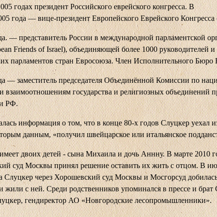
05 годах президент Российского еврейского конгресса. В
005 года — вице-президент Европейского Еврейского Конгресса 
да. — представитель России в международной парламентской ор
pean Friends of Israel), объединяющей более 1000 руководителей и
их парламентов стран Евросоюза. Член Исполнительного Бюро 
да — заместитель председателя Объединённой Комиссии по нац
и взаимоотношениям государства и религиозных объединений п
и РФ.
лась информация о том, что в конце 80-х годов Слуцкер уехал и
оторым данным, «получил швейцарское или итальянское подданс
 имеет двоих детей - сына Михаила и дочь Аннну. В марте 2010 г
ий суд Москвы принял решение оставить их жить с отцом. В ию
а Слуцкер через Хорошевский суд Москвы и Мосгорсуд добилась
и жили с ней. Среди родственников упоминался в прессе и брат
Слуцкер, гендиректор АО «Новгородские лесопромышленники».