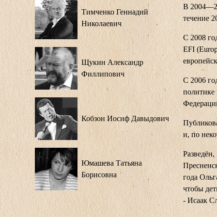
В 2004—20
Тимченко Геннадий
течение 2
Николаевич
С 2008 го
EFI (Euro
европейск
Щукин Александр
Филлипович
С 2006 го
политике 
Федераци
Кобзон Иосиф Давыдович
Публикова
и, по нек
Разведён,
Юмашева Татьяна
Пресненск
Борисовна
года Ольг
чтобы дет
- Исаак 