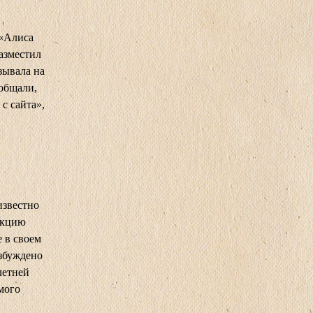
 «Алиса
азместил
зывала на
общали,
с сайта»,
известно
акцию
е в своем
озбуждено
летней
мого