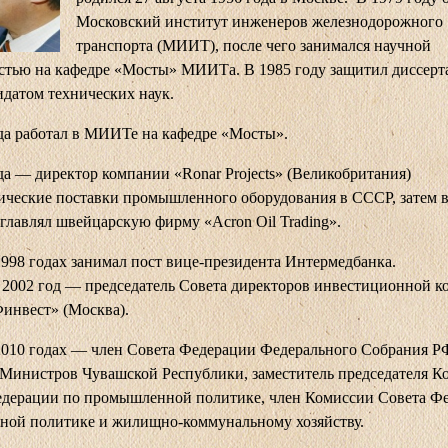
Московский институт инженеров железнодорожного
транспорта (МИИТ), после чего занимался научной
стью на кафедре «Мосты» МИИТа. В 1985 году защитил диссерт
идатом технических наук.
да работал в МИИТе на кафедре «Мосты».
да — директор компании «Ronar Projects» (Великобритания)
ические поставки промышленного оборудования в СССР, затем 
главлял швейцарскую фирму «Acron Oil Trading».
98 годах занимал пост вице-президента Интермедбанка.
 2002 год — председатель Совета директоров инвестиционной 
инвест» (Москва).
010 годах — член Совета Федерации Федерального Собрания Р
Министров Чувашской Республики, заместитель председателя К
едерации по промышленной политике, член Комиссии Совета Ф
ной политике и жилищно-коммунальному хозяйству.