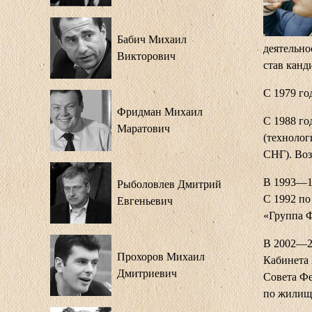
Бабич Михаил
деятельно
Викторович
став канд
С 1979 го
Фридман Михаил
С 1988 го
Маратович
(технолог
СНГ). Воз
В 1993—19
Рыболовлев Дмитрий
С 1992 по
Евгеньевич
«Группа Ф
В 2002—2
Прохоров Михаил
Кабинета 
Дмитриевич
Совета Ф
по жилищ