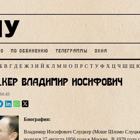
НО
ПО ОБВИНЕНИЮ
ТЕЛЕГРАММЫ
ОКНА
Б
В
Г
Д
Е
Ж
З
И
Й
К
Л
М
Н
О
П
Р
С
Т
У
Ф
Х
Ц
Ч
Ш
Щ
цкер Владимир Иосифович
04:43
Биография:
Владимир Иосифович Слуцкер (Моше Шломо Слуцке
родился 27 августа 1956 года в Москве. В 1979 году 