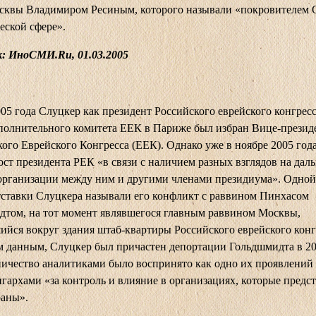
сквы Владимиром Ресиным, которого называли «покровителем 
еской сфере».
: ИноСМИ.Ru, 01.03.2005
05 года Слуцкер как президент Российского еврейского конгресс
полнительного комитета ЕЕК в Париже был избран Вице-презид
ого Еврейского Конгресса (ЕЕК). Однако уже в ноябре 2005 год
ост президента РЕК «в связи с наличием разных взглядов на дал
организации между ним и другими членами президиума». Одной
ставки Слуцкера называли его конфликт с раввином Пинхасом
том, на тот момент являвшегося главным раввином Москвы,
ийся вокруг здания штаб-квартиры Российского еврейского конг
 данным, Слуцкер был причастен депортации Гольдшмидта в 20
ичество аналитиками было воспринято как одно их проявлений
гархами «за контроль и влияние в организациях, которые предс
раны».