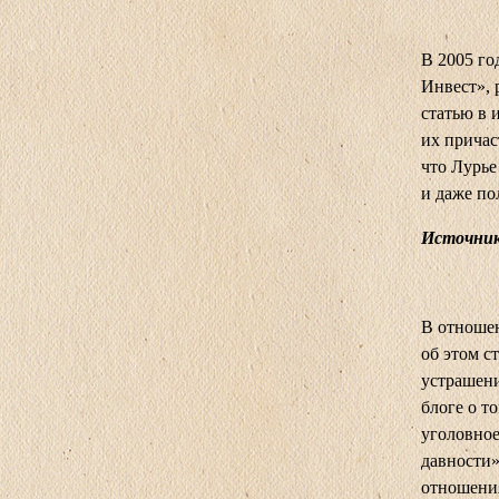
В 2005 го
Инвест», 
статью в 
их причас
что Лурье
и даже по
Источник
В отношен
об этом с
устрашени
блоге о т
уголовное
давности»
отношения