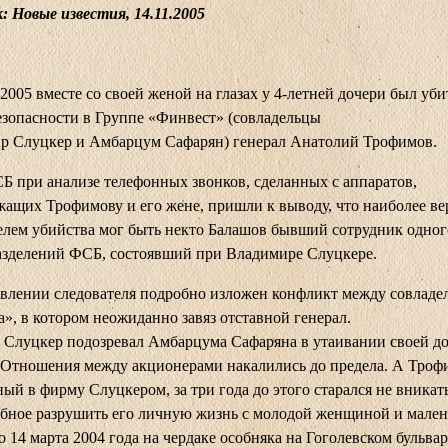
 Новые известия, 14.11.2005
 2005 вместе со своей женой на глазах у 4-летней дочери был уби
зопасности в Группе «Финвест» (cовладельцы
ир Слуцкер и Амбарцум Сафарян) генерал Анатолий Трофимов.
 при анализе телефонных звонков, сделанных с аппаратов,
ащих Трофимову и его жене, пришли к выводу, что наиболее в
лем убийства мог быть некто Балашов бывший сотрудник одног
азделений ФСБ, состоявший при Владимире Слуцкере.
влении следователя подробно изложен конфликт между совладе
», в котором неожиданно завяз отставной генерал.
Слуцкер подозревал Амбарцума Сафаряна в утаивании своей д
Отношения между акционерами накалились до предела. А Троф
ый в фирму Слуцкером, за три года до этого старался не вникат
обное разрушить его личную жизнь с молодой женщиной и мале
о 14 марта 2004 года на чердаке особняка на Гоголевском бульвар