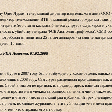
ду Олег Лурье - генеральный директор издательского дома ООО
редактор телекомпании ВТВ и главный редактор журнала Jeans р
интернете (его статья касалась бизнеса супругов Слуцкеров и ука
тность к убийству генерала ФСБ Анатолия Трофимова). СМИ со
 потребовал от политика 25 тысяч долларов «за снятие материала 
лучил 15 тысяч.
: РИА Новости, 01.02.2008
ии Лурье в 2007 году было возбуждено уголовное дело, однако 
тало лишь в 2008 году. Сам Лурье расценивал происходящее как 
я. Своей вины он не признал, и, предвидя арест, написал заране
ом, что против него «неким высокопоставленным чиновником в
 дело» и что это «месть за целый ряд публикаций трех-, четырех
, причем, по словам журналиста, эти публикации «не имели пря
» к тем, кто отправил его в тюрьму.