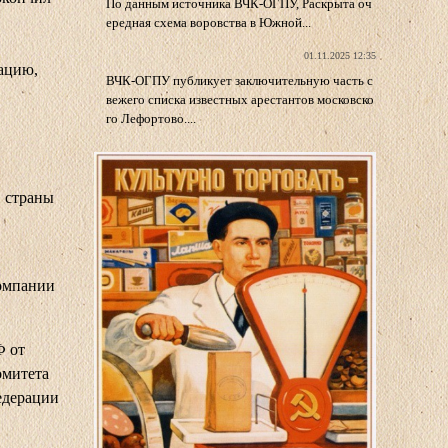
По данным источника ВЧК-ОГПУ, Раскрыта оч
ередная схема воровства в Южной...
01.11.2025 12:35
ацию,
ВЧК-ОГПУ публикует заключительную часть с
вежего списка известных арестантов московско
го Лефортово....
в страны
компании
Ф от
омитета
едерации