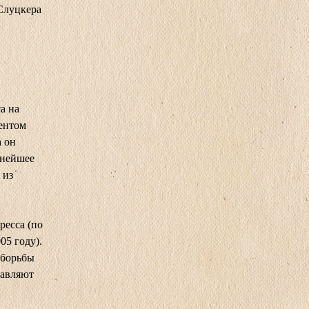
Слуцкера
а на
ентом
а он
ьнейшее
 из
ресса (по
05 году).
 борьбы
тавляют