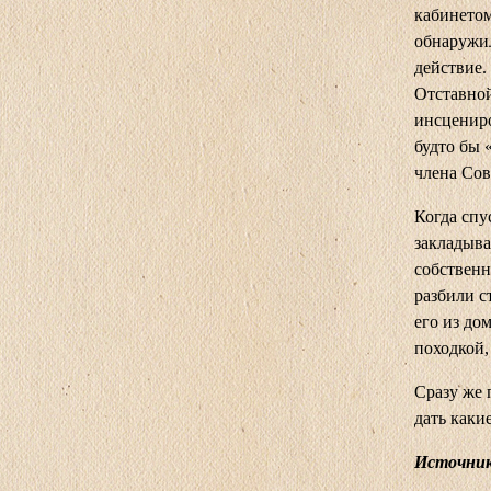
кабинетом
обнаружил
действие.
Отставной
инсцениро
будто бы 
члена Сов
Когда спу
закладыва
собствен
разбили с
его из до
походкой,
Сразу же 
дать каки
Источник