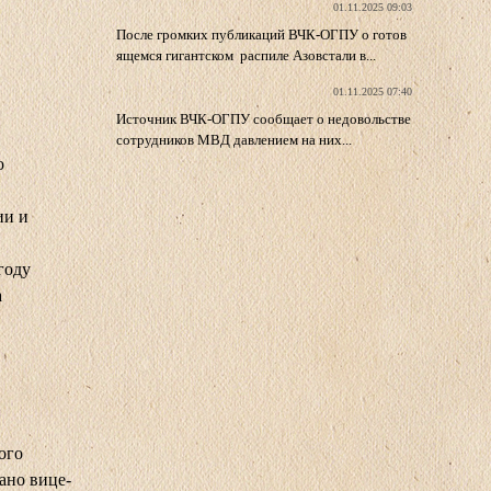
01.11.2025 09:03
После громких публикаций ВЧК-ОГПУ о готов
ящемся гигантском распиле Азовстали в...
01.11.2025 07:40
Источник ВЧК-ОГПУ сообщает о недовольстве
сотрудников МВД давлением на них...
о
ии и
году
а
ого
ано вице-