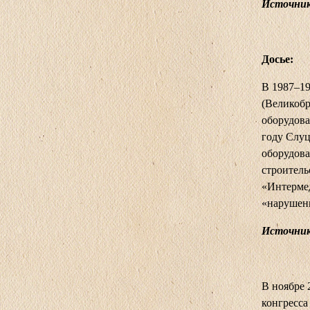
Источник
Досье:
В 1987–19
(Великоб
оборудова
году Слуц
оборудова
строитель
«Интермед
«нарушени
Источник
В ноябре 
конгресса