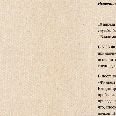
Источник:
10 апреля
службы бе
- Владим
В УСБ ФСБ
принадлеж
исполните
спецподр
В постано
«Финвеста
Владимир 
прибыли. 
приведенн
что, спос
дочкой. Н