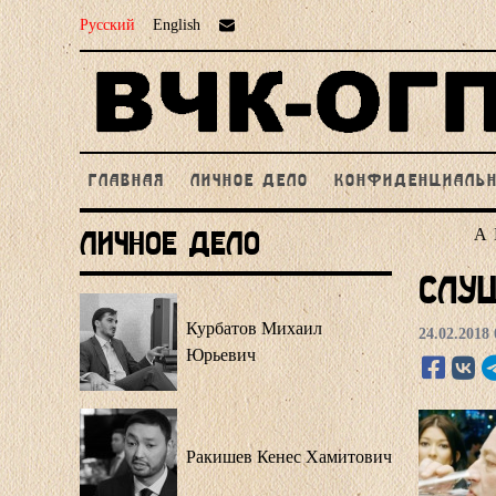
Русский
English
ГЛАВНАЯ
ЛИЧНОЕ ДЕЛО
КОНФИДЕНЦИАЛЬ
А
Личное Дело
Слу
Курбатов Михаил
24.02.2018 
Юрьевич
Ракишев Кенес Хамитович