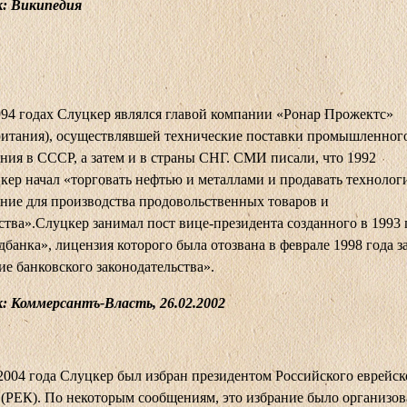
: Википедия
94 годах Слуцкер являлся главой компании «Ронар Прожектс»
ритания), осуществлявшей технические поставки промышленног
ния в СССР, а затем и в страны СНГ. СМИ писали, что 1992
кер начал «торговать нефтью и металлами и продавать технолог
ние для производства продовольственных товаров и
ства».Слуцкер занимал пост вице-президента созданного в 1993 
банка», лицензия которого была отозвана в феврале 1998 года з
е банковского законодательства».
: Коммерсантъ-Власть, 26.02.2002
2004 года Слуцкер был избран президентом Российского еврейск
 (РЕК). По некоторым сообщениям, это избрание было организов