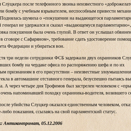
 Слуцкера после телефонного звонка неизвестного «доброжелат
и бомбу с учебным взрывателем, неспособным привести механи
 Поднялась шумиха о «покушении на выдающегося парламентари
 генерал не удержался и сказал «выдающемуся парламентарию»,
вка покушения была очень глупой. В ответ он услышал обвинен
«в сговоре с Сафаряном», требование сдать удостоверение помо
ета Федерации и убираться вон.
стя три недели сотрудники ФСБ задержали двух охранников Слу
вших бомбу на чердаке офиса по распоряжению шефа и по их
ным признаниям в его присутствии – неизвестные злоумышленн
текла в автомашине отставного генерала, безуспешно пытаясь в
ма. А через четыре дня Трофимов был застрелен человеком с «п
 очень напоминавшей походку охранника-водителя, возившего с
после убийства Слуцкер оказался единственным человеком, отк
е-либо показания, ссылаясь на свой парламентский статус.
: Антикомпромат, 05.12.2006