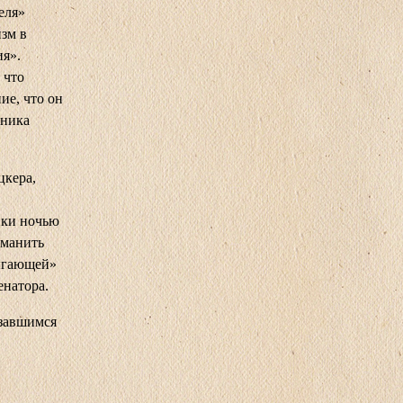
еля»
зм в
я».
 что
ие, что он
щника
цкера,
ики ночью
ыманить
рыгающей»
енатора.
азавшимся