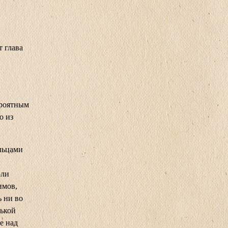
т глава
ероятным
о из
льцами
оли
имов,
ь ни во
нькой
е над