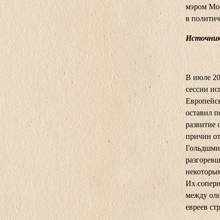
мэром Мо
в политич
Источник
В июле 20
сессии ис
Европейск
оставил п
развитие 
причин от
Гольдшмид
разгоревш
некоторым
Их соперн
между оли
евреев ст