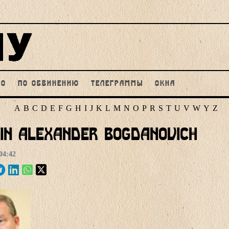
НО
ПО ОБВИНЕНИЮ
ТЕЛЕГРАММЫ
ОКНА
A
B
C
D
E
F
G
H
I
J
K
L
M
N
O
P
R
S
T
U
V
W
Y
Z
in Alexander Bogdanovich
04:42