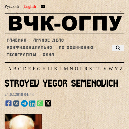
Русский
English
ГЛАВНАЯ
ЛИЧНОЕ ДЕЛО
КОНФИДЕНЦИАЛЬНО
ПО ОБВИНЕНИЮ
ТЕЛЕГРАММЫ
ОКНА
A
B
C
D
E
F
G
H
I
J
K
L
M
N
O
P
R
S
T
U
V
W
Y
Z
Stroyev Yegor Semenovich
24.02.2018 04:43