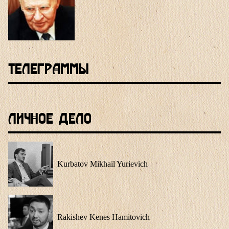
Телеграммы
Личное Дело
Kurbatov Mikhail Yurievich
Rakishev Kenes Hamitovich