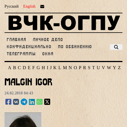
Русский
English
ГЛАВНАЯ
ЛИЧНОЕ ДЕЛО
КОНФИДЕНЦИАЛЬНО
ПО ОБВИНЕНИЮ
ТЕЛЕГРАММЫ
ОКНА
A
B
C
D
E
F
G
H
I
J
K
L
M
N
O
P
R
S
T
U
V
W
Y
Z
Malgin Igor
24.02.2018 04:43