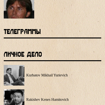
Телеграммы
Личное Дело
Kurbatov Mikhail Yurievich
Rakishev Kenes Hamitovich