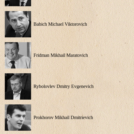
Babich Michael Viktorovich
Fridman Mikhail Maratovich
Rybolovlev Dmitry Evgenevich
Prokhorov Mikhail Dmitrievich