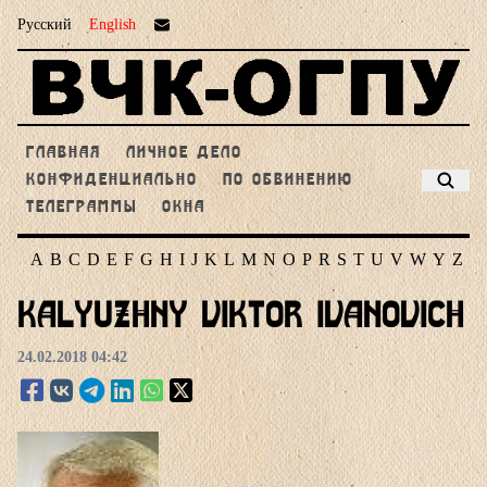
Русский
English
ГЛАВНАЯ
ЛИЧНОЕ ДЕЛО
КОНФИДЕНЦИАЛЬНО
ПО ОБВИНЕНИЮ
ТЕЛЕГРАММЫ
ОКНА
A
B
C
D
E
F
G
H
I
J
K
L
M
N
O
P
R
S
T
U
V
W
Y
Z
Kalyuzhny Viktor Ivanovich
24.02.2018 04:42