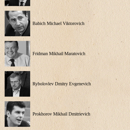
Babich Michael Viktorovich
Fridman Mikhail Maratovich
Rybolovlev Dmitry Evgenevich
Prokhorov Mikhail Dmitrievich