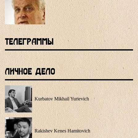
Телеграммы
Личное Дело
Kurbatov Mikhail Yurievich
Rakishev Kenes Hamitovich