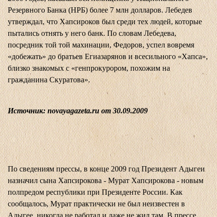
Резервного Банка (НРБ) более 7 млн долларов. Лебедев
утверждал, что Хапсироков был среди тех людей, которые
пытались отнять у него банк. По словам Лебедева,
посредник той той махинации, Федоров, успел вовремя
«добежать» до братьев Егиазарянов и всесильного «Хапса»,
близко знакомых с «генпрокурором, похожим на
гражданина Скуратова».
Источник: novayagazeta.ru от 30.09.2009
По сведениям прессы, в конце 2009 год Президент Адыгеи
назначил сына Хапсирокова - Мурат Хапсирокова - новым
полпредом республики при Президенте России. Как
сообщалось, Мурат практически не был неизвестен в
Адыгее, никогда не работал и даже не жил там. В прессе