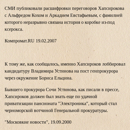
СМИ публиковали расшифровки переговоров Хапсирокова
с Альфредом Кохом и Аркадием Евстафьевым, с фамилией
которого неразрывно связана история о коробке из-под
ксерокса.
Компромат.RU 19.02.2007
К тому же, как сообщалось, именно Хапсироков лоббировал
кандидатуру Владимира Устинова на пост генпрокурора
через окружение Бориса Ельцина.
Бывшего прокурора Сочи Устинова, как писали в прессе,
Хапсироков должен был знать еще по удачной
приватизации пансионата "Электроника", который стал
черноморской вотчиной Генеральной прокуратуры.
"Московкие новости", 19.09.2000