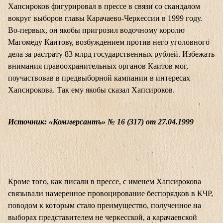
Хапсироков фигурировал в прессе в связи со скандалом
вокруг выборов главы Карачаево-Черкессии в 1999 году.
Во-первых, он якобы пригрозил водочному королю
Магомеду Каитову, возбуждением против него уголовного
дела за растрату 83 млрд государственных рублей. Избежать
внимания правоохранительных органов Каитов мог,
поучаствовав в предвыборной кампании в интересах
Хапсирокова. Так ему якобы сказал Хапсироков.
Источник: «Коммерсантъ» № 16 (317) от 27.04.1999
Кроме того, как писали в прессе, с именем Хапсирокова
связывали намеренное провоцирование беспорядков в КЧР,
поводом к которым стало преимущество, полученное на
выборах представителем не черкесской, а карачаевской