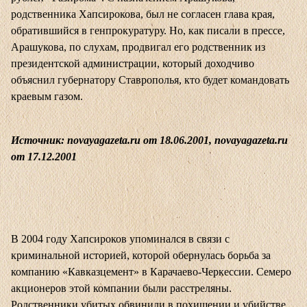
родственника Хапсирокова, был не согласен глава края,
обратившийся в генпрокуратуру. Но, как писали в прессе,
Арашукова, по слухам, продвигал его родственник из
президентской администрации, который доходчиво
объяснил губернатору Ставрополья, кто будет командовать
краевым газом.
Источник: novayagazeta.ru от 18.06.2001, novayagazeta.ru
от 17.12.2001
В 2004 году Хапсироков упоминался в связи с
криминальной историей, которой обернулась борьба за
компанию «Кавказцемент» в Карачаево-Черкессии. Семеро
акционеров этой компании были расстреляны.
Родственники убитых обвинили в похищении и убийстве