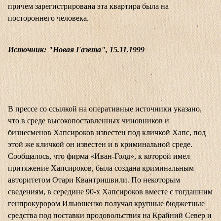
причем зарегистрирована эта квартира была на
постороннего человека.
Источник: "Новая Газета", 15.11.1999
В прессе со ссылкой на оперативные источники указано,
что в среде высокопоставленных чиновников и
бизнесменов Хапсироков известен под кличкой Хапс, под
этой же кличкой он известен и в криминальной среде.
Сообщалось, что фирма «Иван-Голд», к которой имел
притяжение Хапсироков, была создана криминальным
авторитетом Отари Квантришвили. По некоторым
сведениям, в середине 90-х Хапсироков вместе с тогдашним
генпрокурором Ильюшенко получал крупные бюджетные
средства под поставки продовольствия на Крайний Север и