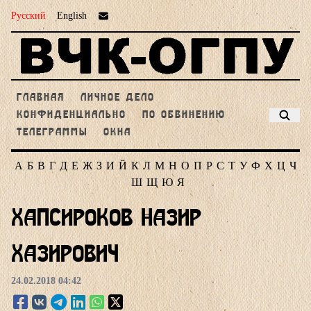
Русский
English
ГЛАВНАЯ
ЛИЧНОЕ ДЕЛО
КОНФИДЕНЦИАЛЬНО
ПО ОБВИНЕНИЮ
ТЕЛЕГРАММЫ
ОКНА
А
Б
В
Г
Д
Е
Ж
З
И
Й
К
Л
М
Н
О
П
Р
С
Т
У
Ф
Х
Ц
Ч
Ш
Щ
Ю
Я
Хапсироков Назир
Хазирович
24.02.2018 04:42