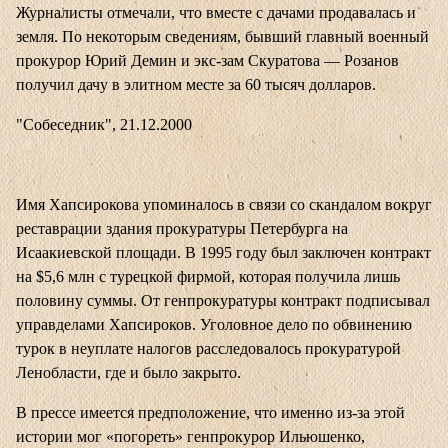
Журналисты отмечали, что вместе с дачами продавалась и
земля. По некоторым сведениям, бывший главный военный
прокурор Юрий Демин и экс-зам Скуратова — Розанов
получил дачу в элитном месте за 60 тысяч долларов.
"Собеседник", 21.12.2000
Имя Хапсирокова упоминалось в связи со скандалом вокруг
реставрации здания прокуратуры Петербурга на
Исаакиевской площади. В 1995 году был заключен контракт
на $5,6 млн с турецкой фирмой, которая получила лишь
половину суммы. От генпрокуратуры контракт подписывал
управделами Хапсироков. Уголовное дело по обвинению
турок в неуплате налогов расследовалось прокуратурой
Ленобласти, где и было закрыто.
В прессе имеется предположение, что именно из-за этой
истории мог «погореть» генпрокурор Ильюшенко,