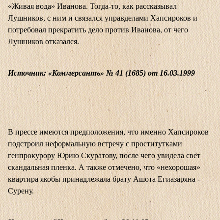
«Живая вода» Иванова. Тогда-то, как рассказывал
Лушников, с ним и связался управделами Хапсироков и
потребовал прекратить дело против Иванова, от чего
Лушников отказался.
Источник: «Коммерсантъ» № 41 (1685) от 16.03.1999
В прессе имеются предположения, что именно Хапсироков
подстроил неформальную встречу с проститутками
генпрокурору Юрию Скуратову, после чего увидела свет
скандальная пленка. А также отмечено, что «нехорошая»
квартира якобы принадлежала брату Ашота Егиазаряна -
Сурену.