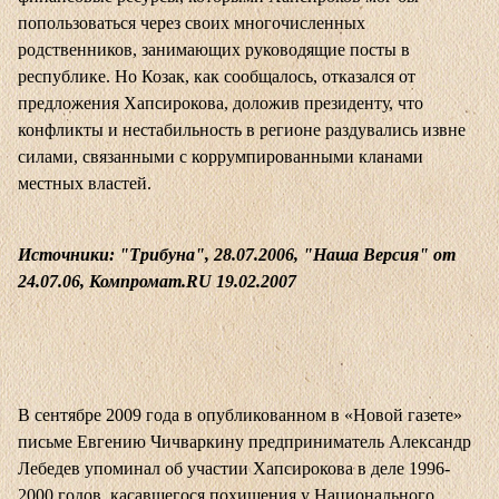
попользоваться через своих многочисленных
родственников, занимающих руководящие посты в
республике. Но Козак, как сообщалось, отказался от
предложения Хапсирокова, доложив президенту, что
конфликты и нестабильность в регионе раздувались извне
силами, связанными с коррумпированными кланами
местных властей.
Источники: "Трибуна", 28.07.2006, "Наша Версия" от
24.07.06, Компромат.RU 19.02.2007
В сентябре 2009 года в опубликованном в «Новой газете»
письме Евгению Чичваркину предприниматель Александр
Лебедев упоминал об участии Хапсирокова в деле 1996-
2000 годов, касавшегося похищения у Национального