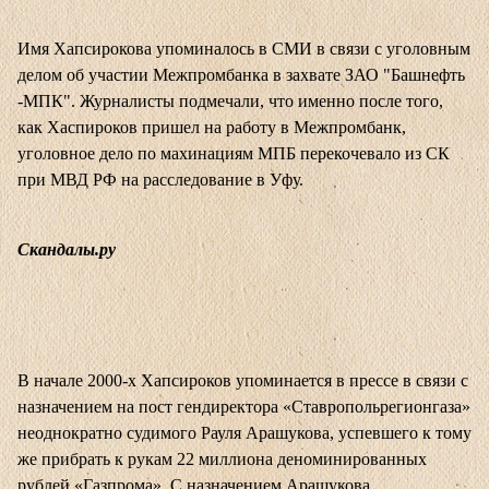
Имя Хапсирокова упоминалось в СМИ в связи с уголовным
делом об участии Межпромбанка в захвате ЗАО "Башнефть
-МПК". Журналисты подмечали, что именно после того,
как Хаспироков пришел на работу в Межпромбанк,
уголовное дело по махинациям МПБ перекочевало из СК
при МВД РФ на расследование в Уфу.
Скандалы.ру
В начале 2000-х Хапсироков упоминается в прессе в связи с
назначением на пост гендиректора «Ставропольрегионгаза»
неоднократно судимого Рауля Арашукова, успевшего к тому
же прибрать к рукам 22 миллиона деноминированных
рублей «Газпрома». С назначением Арашукова,