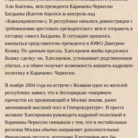
Али Каитова, зятя президента Карачаево-Черкесии
Батдыева (Каитов боролся за контроль над
«Кавказцементом»). В республике начались демонстрации с
требованиями арестовать президентского зятя и отправить в
отставку самого Батдыева. В ситуацию пришлось
вмешаться представителю президента в ЮФО Дмитрию
Козаку. По данным прессы, Хапсироков якобы предложил
Козаку сделку: он, Хапсироков, успокаивает родственников
убитых, а в обмен получает возможность вершить кадровую
политику в Карачаево- Черкесии.
В ноябре 2004 года на встрече с Козаком один из жителей
республики заявил, что к беспорядкам «напрямую
причастен их проживающий в Москве земляк, ранее
занимавший высокий пост в Генпрокуратуре». В прессе
желание Хапсирокова руководить кадровой политикой в
Карачаева-Черкесии связывали с тем, что в нестабильные
регионы Москва обычно направляет дополнительные
финансовые ресурсы, которыми Хапсироков мог бы