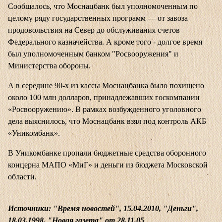
Сообщалось, что Моснацбанк был уполномоченным по
целому ряду государственных программ — от завоза
продовольствия на Север до обслуживания счетов
Федерального казначейства. А кроме того - долгое время
был уполномоченным банком "Росвооружения" и
Министерства обороны.
А в середине 90-х из кассы Моснацбанка было похищено
около 100 млн долларов, принадлежавших госкомпании
«Росвооружению». В рамках возбужденного уголовного
дела выяснилось, что Моснацбанк взял под контроль АКБ
«Уникомбанк».
В Уникомбанке пропали бюджетные средства оборонного
концерна МАПО «МиГ» и деньги из бюджета Московской
области.
Источники: "Время новостей", 15.04.2010, "Деньги",
18.03.1998, "Новая газета" от 28.11.05