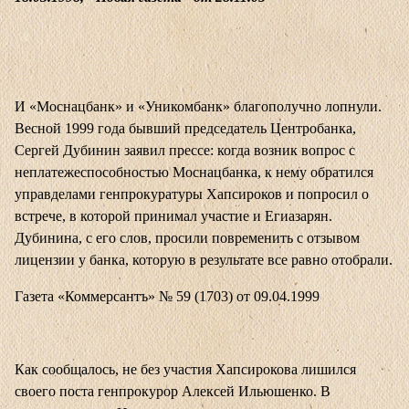
И «Моснацбанк» и «Уникомбанк» благополучно лопнули.
Весной 1999 года бывший председатель Центробанка,
Сергей Дубинин заявил прессе: когда возник вопрос с
неплатежеспособностью Моснацбанка, к нему обратился
управделами генпрокуратуры Хапсироков и попросил о
встрече, в которой принимал участие и Егиазарян.
Дубинина, с его слов, просили повременить с отзывом
лицензии у банка, которую в результате все равно отобрали.
Газета «Коммерсантъ» № 59 (1703) от 09.04.1999
Как сообщалось, не без участия Хапсирокова лишился
своего поста генпрокурор Алексей Ильюшенко. В