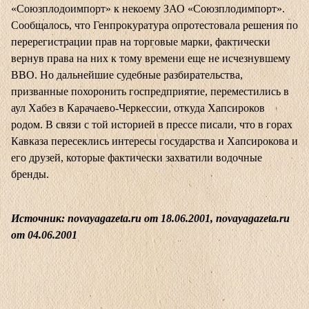
«Союзплодоимпорт» к некоему ЗАО «Союзплодимпорт».
Сообщалось, что Генпрокуратура опротестовала решения по
перерегистрации прав на торговые марки, фактически
вернув права на них к тому времени еще не исчезнувшему
ВВО. Но дальнейшие судебные разбирательства,
призванные похоронить госпредприятие, переместились в
аул Хабез в Карачаево-Черкессии, откуда Хапсироков
родом. В связи с той историей в прессе писали, что в горах
Кавказа пересеклись интересы государства и Хапсирокова и
его друзей, которые фактически захватили водочные
бренды.
Источник: novayagazeta.ru от 18.06.2001, novayagazeta.ru
от 04.06.2001