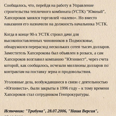
Сообщалось, что, перейдя на работу в Управление
строительства тепличного комбината (УСТК) "Южный",
Хапсироков занялся торговлей «налево». Но вместо
наказания его назначили на должность начальника УСТК.
Когда в конце 90-х УСТК строил дачи для
высокопоставленных чиновников в Подмосковье,
обнаружился перерасход нескольких сотен тысяч долларов.
Заместитель Хапсирокова был объявлен в розыск, а сам
Хапсироков возглавил компанию "Югинвест", через счета
которой, как сообщалось, исчезали миллионы долларов по
контрактам на поставку зерна и продовольствия.
Уголовные дела, возбуждавшиеся в связи с деятельностью
«Югинвеста», были закрыты в 1996 году – к тому времени
Хапсироков стал сотрудником Генпрокуратуры.
Источник: "Трибуна", 28.07.2006, "Наша Версия",